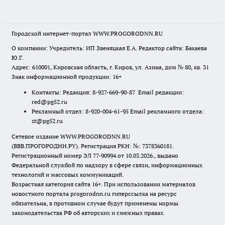
Городской интернет-портал WWW.PROGORODNN.RU
О компании: Учредитель: ИП Звеняцкая Е.А. Редактор сайта: Бакаева
Ю.Г.
Адрес: 610001, Кировская область, г. Киров, ул. Азина, дом № 80, кв. 31
Знак информационной продукции: 16+
Контакты: Редакция: 8-927-669-90-87 Email редакции:
red@pg52.ru
Рекламный отдел: 8-920-004-61-95 Email рекламного отдела:
st@pg52.ru
Сетевое издание WWW.PROGORODNN.RU
(ВВВ.ПРОГОРОДНН.РУ). Регистрация РКН: №: 7378360181.
Регистрационный номер ЭЛ 77-90994 от 10.03.2026., выдано
Федеральной службой по надзору в сфере связи, информационных
технологий и массовых коммуникаций.
Возрастная категория сайта 16+. При использовании материалов
новостного портала progorodnn.ru гиперссылка на ресурс
обязательна
,
в противном случае будут применены нормы
законодательства РФ об авторских и смежных правах.