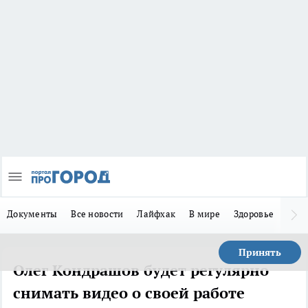
Документы
Все новости
Лайфхак
В мире
Здоровье
Зака
Принять
Олег Кондрашов будет регулярно
снимать видео о своей работе