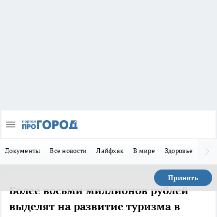
Документы
Все новости
Лайфхак
В мире
Здоровье
Зака
Принять
Более восьми миллионов рублей
выделят на развитие туризма в