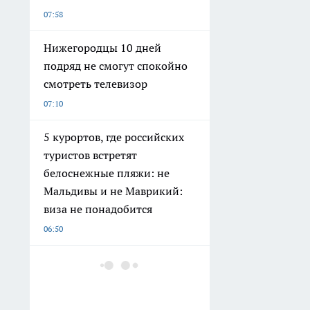
07:58
Нижегородцы 10 дней
подряд не смогут спокойно
смотреть телевизор
07:10
5 курортов, где российских
туристов встретят
белоснежные пляжи: не
Мальдивы и не Маврикий:
виза не понадобится
06:50
Нижегородский миллиардер
из списка Forbes может
лишиться всего имущества и