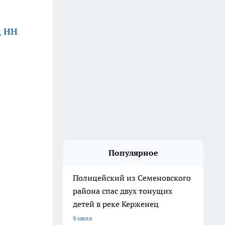
д НН
Популярное
Полицейский из Семеновского
района спас двух тонущих
детей в реке Керженец
9 июля