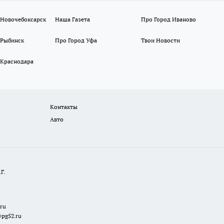
 Новочебоксарск
Наша Газета
Про Город Иваново
 Рыбинск
Про Город Уфа
Твои Новости
 Краснодара
Контакты
Авто
Г.
.ru
@pg52.ru