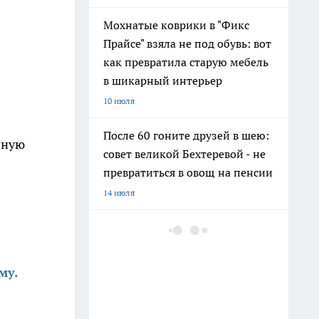
Мохнатые коврики в "Фикс
Прайсе" взяла не под обувь: вот
как превратила старую мебель
в шикарный интерьер
10 июля
После 60 гоните друзей в шею:
чную
совет великой Бехтеревой - не
превратиться в овощ на пенсии
14 июля
Гигант с нежной душой: как
создать белоснежную стену
цветов, от которой
му.
невозможно отвести взгляд
13 июля