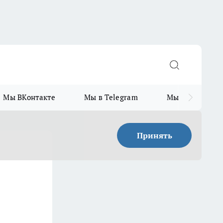
Мы ВКонтакте
Мы в Telegram
Мы в MAX
Принять