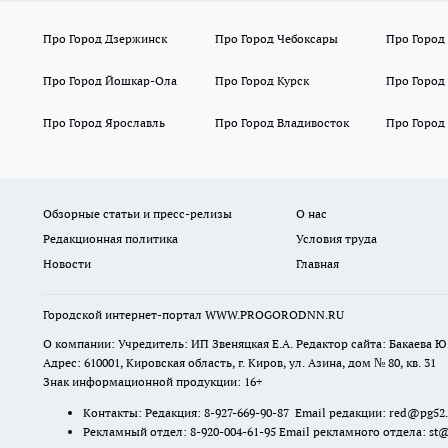
Про Город Дзержинск
Про Город Чебоксары
Про Город
Про Город Йошкар-Ола
Про Город Курск
Про Город
Про Город Ярославль
Про Город Владивосток
Про Город
Обзорные статьи и пресс-релизы
О нас
Редакционная политика
Условия труда
Новости
Главная
Городской интернет-портал WWW.PROGORODNN.RU
О компании: Учредитель: ИП Звеняцкая Е.А. Редактор сайта: Бакаева Ю.
Адрес: 610001, Кировская область, г. Киров, ул. Азина, дом № 80, кв. 31
Знак информационной продукции: 16+
Контакты: Редакция: 8-927-669-90-87 Email редакции: red@pg52
Рекламный отдел: 8-920-004-61-95 Email рекламного отдела: st