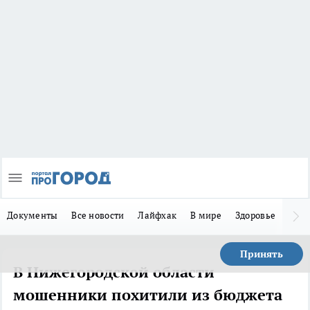
Документы
Все новости
Лайфхак
В мире
Здоровье
Зака
Принять
В Нижегородской области
мошенники похитили из бюджета