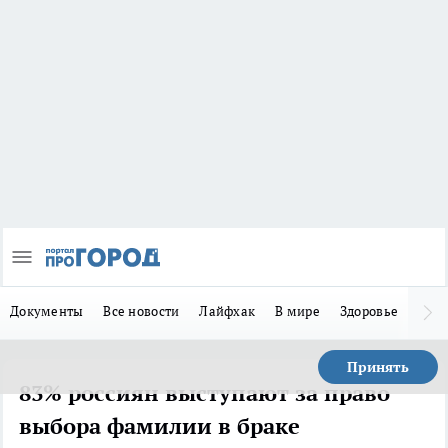
Документы
Все новости
Лайфхак
В мире
Здоровье
Зака
Принять
83% россиян выступают за право
выбора фамилии в браке