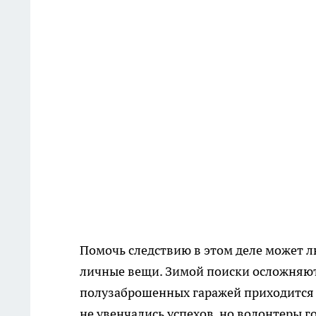
Помочь следствию в этом деле может л
личные вещи. Зимой поиски осложняют
полузаброшенных гаражей приходится р
не увенчались успехов, но волонтеры г