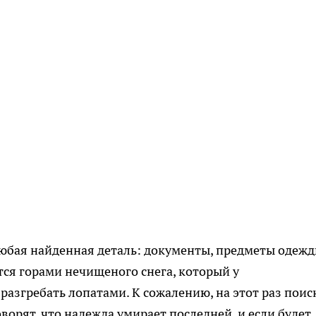
юбая найденная деталь: документы, предметы одежд
ся горами нечищеного снега, который у
азгребать лопатами. К сожалению, на этот раз поис
оворят, что надежда умирает последней, и если будет