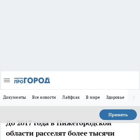
Документы
Все новости
Лайфхак
В мире
Здоровье
Зака
Принять
До 2017 года в Нижегородской
области расселят более тысячи