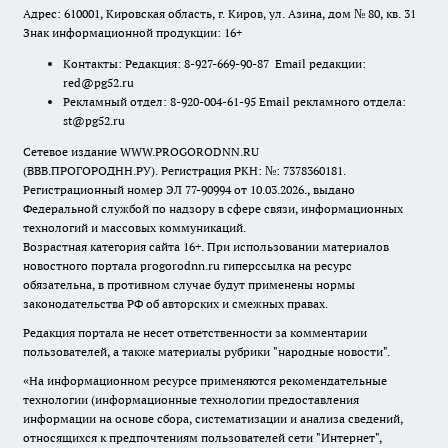
Адрес: 610001, Кировская область, г. Киров, ул. Азина, дом № 80, кв. 31
Знак информационной продукции: 16+
Контакты: Редакция: 8-927-669-90-87 Email редакции:
red@pg52.ru
Рекламный отдел: 8-920-004-61-95 Email рекламного отдела:
st@pg52.ru
Сетевое издание WWW.PROGORODNN.RU
(ВВВ.ПРОГОРОДНН.РУ). Регистрация РКН: №: 7378360181.
Регистрационный номер ЭЛ 77-90994 от 10.03.2026., выдано
Федеральной службой по надзору в сфере связи, информационных
технологий и массовых коммуникаций.
Возрастная категория сайта 16+. При использовании материалов
новостного портала progorodnn.ru гиперссылка на ресурс
обязательна
,
в противном случае будут применены нормы
законодательства РФ об авторских и смежных правах.
Редакция портала не несет ответственности за комментарии
пользователей, а также материалы рубрики "народные новости".
«На информационном ресурсе применяются рекомендательные
технологии (информационные технологии предоставления
информации на основе сбора, систематизации и анализа сведений,
относящихся к предпочтениям пользователей сети "Интернет",