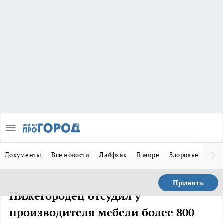
Документы
Все новости
Лайфхак
В мире
Здоровье
Зака
Принять
Нижегородец отсудил у
производителя мебели более 800