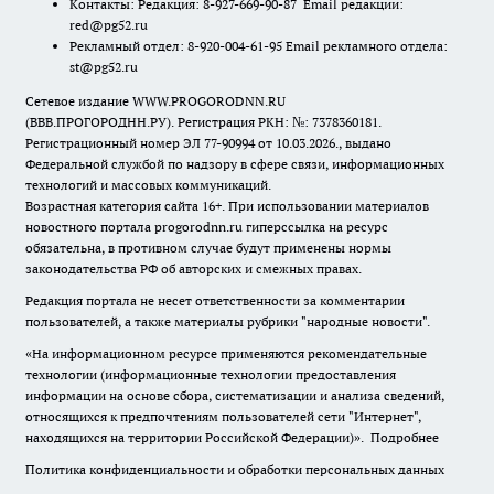
Контакты: Редакция: 8-927-669-90-87 Email редакции:
red@pg52.ru
Рекламный отдел: 8-920-004-61-95 Email рекламного отдела:
st@pg52.ru
Сетевое издание WWW.PROGORODNN.RU
(ВВВ.ПРОГОРОДНН.РУ). Регистрация РКН: №: 7378360181.
Регистрационный номер ЭЛ 77-90994 от 10.03.2026., выдано
Федеральной службой по надзору в сфере связи, информационных
технологий и массовых коммуникаций.
Возрастная категория сайта 16+. При использовании материалов
новостного портала progorodnn.ru гиперссылка на ресурс
обязательна
,
в противном случае будут применены нормы
законодательства РФ об авторских и смежных правах.
Редакция портала не несет ответственности за комментарии
пользователей, а также материалы рубрики "народные новости".
«На информационном ресурсе применяются рекомендательные
технологии (информационные технологии предоставления
информации на основе сбора, систематизации и анализа сведений,
относящихся к предпочтениям пользователей сети "Интернет",
находящихся на территории Российской Федерации)».
Подробнее
Политика конфиденциальности и обработки персональных данных