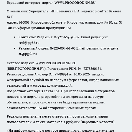
Городской интернет-портал WWW.PROGORODNN.RU
О компании: Учредитель: ИП Звеняцкая Е.А. Редактор сайта: Бакаева
Ю.Г.
Адрес: 610001, Кировская область, г. Киров, ул. Азина, дом № 80, кв. 31
Знак информационной продукции: 16+
Контакты: Редакция: 8-927-669-90-87 Email редакции:
red@pg52.ru
Рекламный отдел: 8-920-004-61-95 Email рекламного отдела:
st@pg52.ru
Сетевое издание WWW.PROGORODNN.RU
(ВВВ.ПРОГОРОДНН.РУ). Регистрация РКН: №: 7378360181.
Регистрационный номер ЭЛ 77-90994 от 10.03.2026., выдано
Федеральной службой по надзору в сфере связи, информационных
технологий и массовых коммуникаций.
Возрастная категория сайта 16+. При использовании материалов
новостного портала progorodnn.ru гиперссылка на ресурс
обязательна
,
в противном случае будут применены нормы
законодательства РФ об авторских и смежных правах.
Редакция портала не несет ответственности за комментарии
пользователей, а также материалы рубрики "народные новости".
«На информационном ресурсе применяются рекомендательные