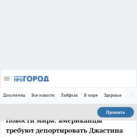
Документы
Все новости
Лайфхак
В мире
Здоровье
Зака
Принять
Новости мира: американцы
требуют депортировать Джастина