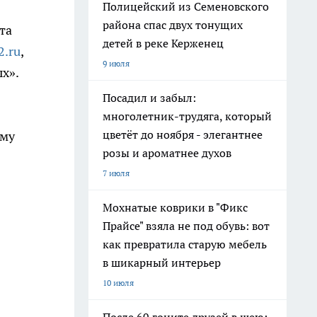
Полицейский из Семеновского
района спас двух тонущих
та
детей в реке Керженец
2.ru
,
9 июля
х».
Посадил и забыл:
многолетник-трудяга, который
цветёт до ноября - элегантнее
ому
розы и ароматнее духов
7 июля
Мохнатые коврики в "Фикс
Прайсе" взяла не под обувь: вот
как превратила старую мебель
в шикарный интерьер
10 июля