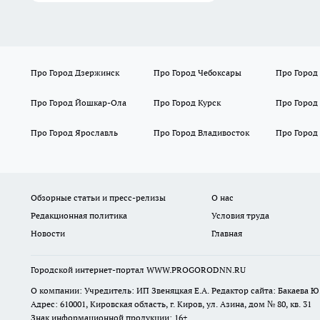
Про Город Дзержинск
Про Город Чебоксары
Про Город
Про Город Йошкар-Ола
Про Город Курск
Про Город
Про Город Ярославль
Про Город Владивосток
Про Город
Обзорные статьи и пресс-релизы
О нас
Редакционная политика
Условия труда
Новости
Главная
Городской интернет-портал WWW.PROGORODNN.RU
О компании: Учредитель: ИП Звеняцкая Е.А. Редактор сайта: Бакаева Ю.
Адрес: 610001, Кировская область, г. Киров, ул. Азина, дом № 80, кв. 31
Знак информационной продукции: 16+