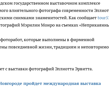
родском государственном выставочном комплексе
мого влиятельного фотографа современности Эллиот
ескими снимками знаменитостей. Как сообщает
tour5
отографий Мэрилин Монро на съемках «Неприкаянны
 фоторабот, которые выполнены в фирменной
ены повседневной жизни, традициям и неповторим
ет с выставки фотографий Эллиотта Эрвитта.
Новгороде пройдет международная выставка