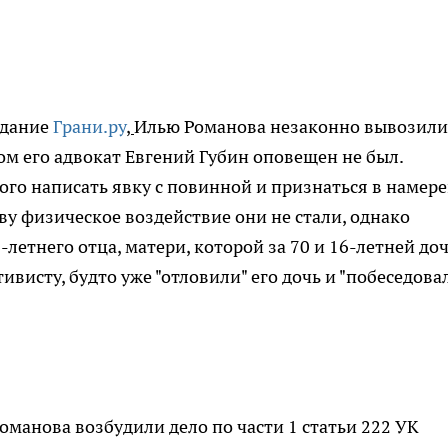
здание
Грани.ру
,
Илью Романова незаконно вывозили
ом его адвокат Евгений Губин оповещен не был.
го написать явку с повинной и признаться в намер
ву физическое воздействие они не стали, однако
летнего отца, матери, которой за 70 и 16-летней доч
висту, будто уже "отловили" его дочь и "побеседовал
манова возбудили дело по части 1 статьи 222 УК