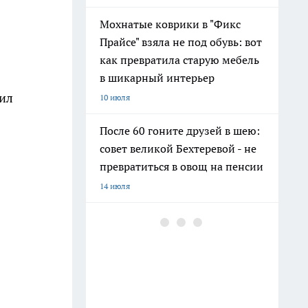
Мохнатые коврики в "Фикс
Прайсе" взяла не под обувь: вот
как превратила старую мебель
в шикарный интерьер
дил
10 июля
После 60 гоните друзей в шею:
совет великой Бехтеревой - не
превратиться в овощ на пенсии
14 июля
Шоколад, достойный короны:
любимый десерт Елизаветы II
по простому рецепту из
Букингемского дворца
16 июля