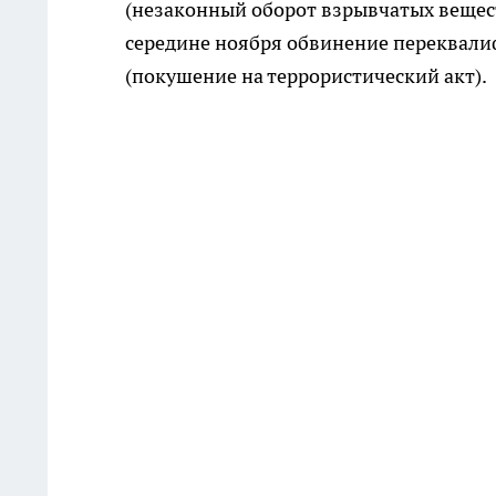
(незаконный оборот взрывчатых вещест
середине ноября обвинение переквалиф
(покушение на террористический акт).