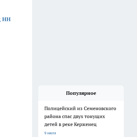
д НН
Популярное
Полицейский из Семеновского
района спас двух тонущих
детей в реке Керженец
9 июля