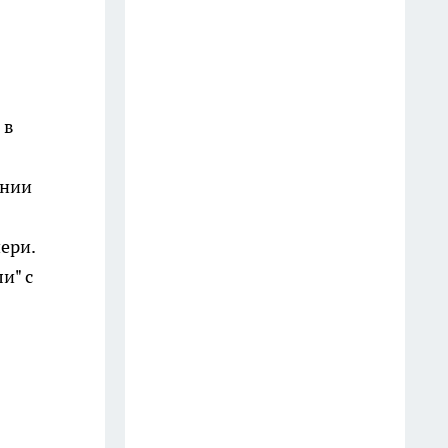
Старые простыни - сокровище
для хозяйки: как превратить
хлопковую ветошь в уютный
бисквитный плед
 в
19 июля
ении
Зубной пастой закупаюсь
оптом: вот как отмываю
ери.
сковородки до блеска — 5
и" с
работающих лайфхаков
18 июля
Фасад без бригады и лесов: чем
облицевать дом, чтобы он
выглядел дороже сайдинга, а
стоил вдвое меньше