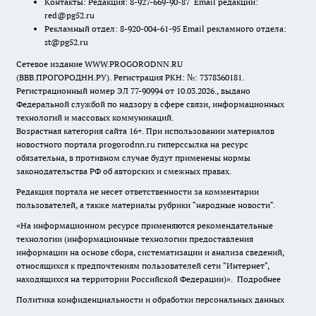
Контакты: Редакция: 8-927-669-90-87 Email редакции:
red@pg52.ru
Рекламный отдел: 8-920-004-61-95 Email рекламного отдела:
st@pg52.ru
Сетевое издание WWW.PROGORODNN.RU
(ВВВ.ПРОГОРОДНН.РУ). Регистрация РКН: №: 7378360181.
Регистрационный номер ЭЛ 77-90994 от 10.03.2026., выдано
Федеральной службой по надзору в сфере связи, информационных
технологий и массовых коммуникаций.
Возрастная категория сайта 16+. При использовании материалов
новостного портала progorodnn.ru гиперссылка на ресурс
обязательна
,
в противном случае будут применены нормы
законодательства РФ об авторских и смежных правах.
Редакция портала не несет ответственности за комментарии
пользователей, а также материалы рубрики "народные новости".
«На информационном ресурсе применяются рекомендательные
технологии (информационные технологии предоставления
информации на основе сбора, систематизации и анализа сведений,
относящихся к предпочтениям пользователей сети "Интернет",
находящихся на территории Российской Федерации)».
Подробнее
Политика конфиденциальности и обработки персональных данных