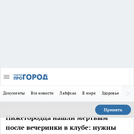
Документы
Все новости
Лайфхак
В мире
Здоровье
Зака
Принять
Нижегородца нашли мертвым
после вечеринки в клубе: нужны