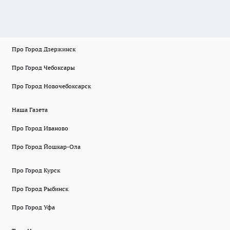
Про Город Дзержинск
Про Город Чебоксары
Про Город Новочебоксарск
Наша Газета
Про Город Иваново
Про Город Йошкар-Ола
Про Город Курск
Про Город Рыбинск
Про Город Уфа