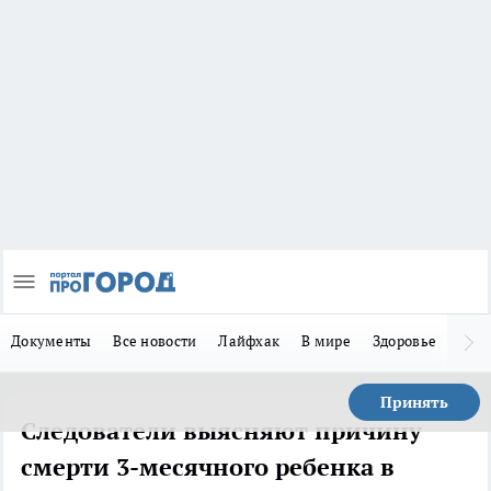
Документы
Все новости
Лайфхак
В мире
Здоровье
Зака
Принять
Следователи выясняют причину
смерти 3-месячного ребенка в