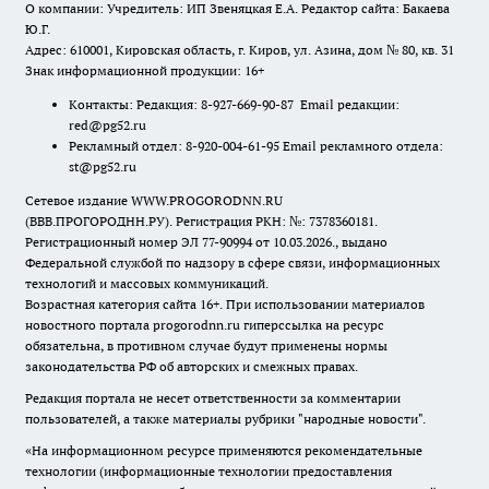
О компании: Учредитель: ИП Звеняцкая Е.А. Редактор сайта: Бакаева
Ю.Г.
Адрес: 610001, Кировская область, г. Киров, ул. Азина, дом № 80, кв. 31
Знак информационной продукции: 16+
Контакты: Редакция: 8-927-669-90-87 Email редакции:
red@pg52.ru
Рекламный отдел: 8-920-004-61-95 Email рекламного отдела:
st@pg52.ru
Сетевое издание WWW.PROGORODNN.RU
(ВВВ.ПРОГОРОДНН.РУ). Регистрация РКН: №: 7378360181.
Регистрационный номер ЭЛ 77-90994 от 10.03.2026., выдано
Федеральной службой по надзору в сфере связи, информационных
технологий и массовых коммуникаций.
Возрастная категория сайта 16+. При использовании материалов
новостного портала progorodnn.ru гиперссылка на ресурс
обязательна
,
в противном случае будут применены нормы
законодательства РФ об авторских и смежных правах.
Редакция портала не несет ответственности за комментарии
пользователей, а также материалы рубрики "народные новости".
«На информационном ресурсе применяются рекомендательные
технологии (информационные технологии предоставления