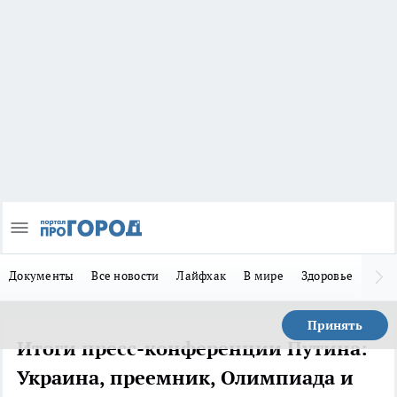
Документы
Все новости
Лайфхак
В мире
Здоровье
Зака
Принять
Итоги пресс-конференции Путина:
Украина, преемник, Олимпиада и