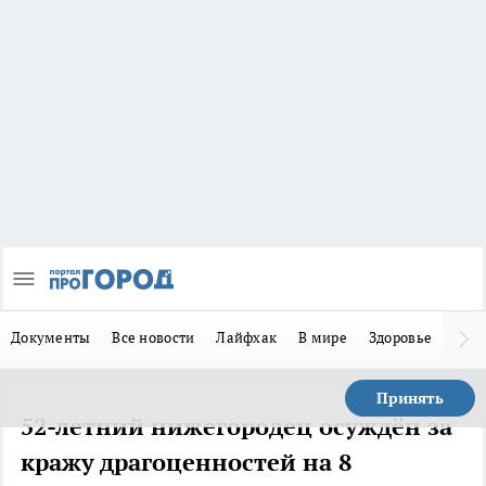
Документы
Все новости
Лайфхак
В мире
Здоровье
Зака
Принять
52-летний нижегородец осуждён за
кражу драгоценностей на 8