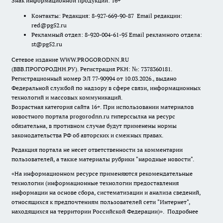
Знак информационной продукции: 16+
Контакты: Редакция: 8-927-669-90-87 Email редакции:
red@pg52.ru
Рекламный отдел: 8-920-004-61-95 Email рекламного отдела:
st@pg52.ru
Сетевое издание WWW.PROGORODNN.RU
(ВВВ.ПРОГОРОДНН.РУ). Регистрация РКН: №: 7378360181.
Регистрационный номер ЭЛ 77-90994 от 10.03.2026., выдано
Федеральной службой по надзору в сфере связи, информационных
технологий и массовых коммуникаций.
Возрастная категория сайта 16+. При использовании материалов
новостного портала progorodnn.ru гиперссылка на ресурс
обязательна
,
в противном случае будут применены нормы
законодательства РФ об авторских и смежных правах.
Редакция портала не несет ответственности за комментарии
пользователей, а также материалы рубрики "народные новости".
«На информационном ресурсе применяются рекомендательные
технологии (информационные технологии предоставления
информации на основе сбора, систематизации и анализа сведений,
относящихся к предпочтениям пользователей сети "Интернет",
находящихся на территории Российской Федерации)».
Подробнее