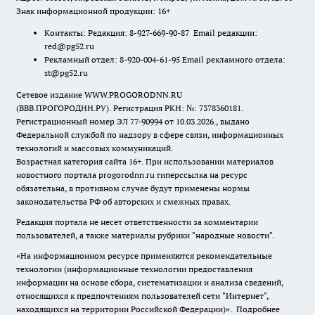
Знак информационной продукции: 16+
Контакты: Редакция: 8-927-669-90-87 Email редакции:
red@pg52.ru
Рекламный отдел: 8-920-004-61-95 Email рекламного отдела:
st@pg52.ru
Сетевое издание WWW.PROGORODNN.RU
(ВВВ.ПРОГОРОДНН.РУ). Регистрация РКН: №: 7378360181.
Регистрационный номер ЭЛ 77-90994 от 10.03.2026., выдано
Федеральной службой по надзору в сфере связи, информационных
технологий и массовых коммуникаций.
Возрастная категория сайта 16+. При использовании материалов
новостного портала progorodnn.ru гиперссылка на ресурс
обязательна
,
в противном случае будут применены нормы
законодательства РФ об авторских и смежных правах.
Редакция портала не несет ответственности за комментарии
пользователей, а также материалы рубрики "народные новости".
«На информационном ресурсе применяются рекомендательные
технологии (информационные технологии предоставления
информации на основе сбора, систематизации и анализа сведений,
относящихся к предпочтениям пользователей сети "Интернет",
находящихся на территории Российской Федерации)».
Подробнее