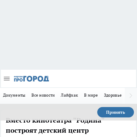
Документы
Все новости
Лайфхак
В мире
Здоровье
Зака
Принять
Вместо кинотеатра "Родина"
построят детский центр