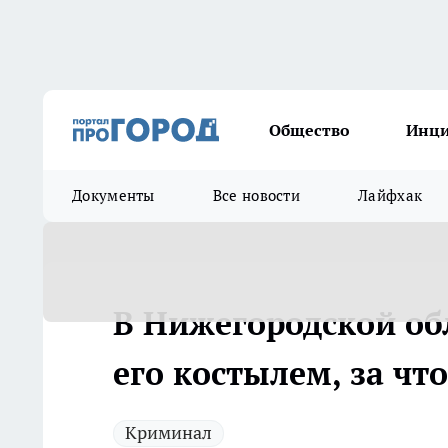
Общество
Инц
Документы
Все новости
Лайфхак
В Нижегородской об
его костылем, за чт
Криминал