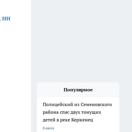
д НН
Популярное
Полицейский из Семеновского
района спас двух тонущих
детей в реке Керженец
9 июля