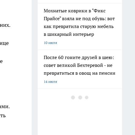
Мохнатые коврики в "Фикс
Прайсе" взяла не под обувь: вот
них.
как превратила старую мебель
в шикарный интерьер
лице
10 июля
После 60 гоните друзей в шею:
е
совет великой Бехтеревой - не
превратиться в овощ на пенсии
14 июля
Шоколад, достойный короны:
любимый десерт Елизаветы II
ами.
по простому рецепту из
сть
Букингемского дворца
16 июля