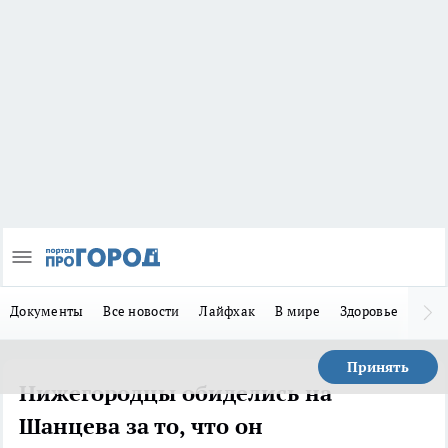
Документы
Все новости
Лайфхак
В мире
Здоровье
Зака
Принять
Нижегородцы обиделись на
Шанцева за то, что он