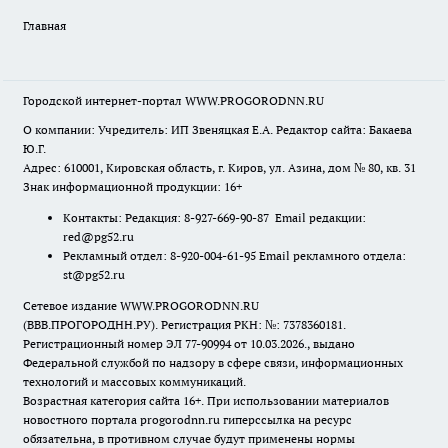
Главная
Городской интернет-портал WWW.PROGORODNN.RU
О компании: Учредитель: ИП Звеняцкая Е.А. Редактор сайта: Бакаева
Ю.Г.
Адрес: 610001, Кировская область, г. Киров, ул. Азина, дом № 80, кв. 31
Знак информационной продукции: 16+
Контакты: Редакция: 8-927-669-90-87 Email редакции:
red@pg52.ru
Рекламный отдел: 8-920-004-61-95 Email рекламного отдела:
st@pg52.ru
Сетевое издание WWW.PROGORODNN.RU
(ВВВ.ПРОГОРОДНН.РУ). Регистрация РКН: №: 7378360181.
Регистрационный номер ЭЛ 77-90994 от 10.03.2026., выдано
Федеральной службой по надзору в сфере связи, информационных
технологий и массовых коммуникаций.
Возрастная категория сайта 16+. При использовании материалов
новостного портала progorodnn.ru гиперссылка на ресурс
обязательна
,
в противном случае будут применены нормы