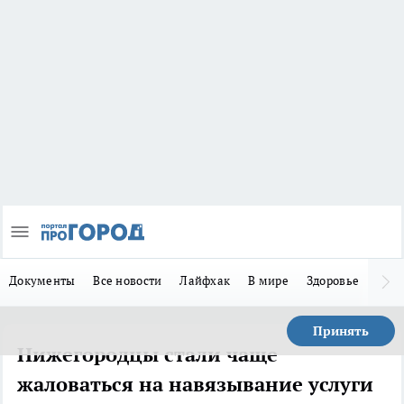
Документы
Все новости
Лайфхак
В мире
Здоровье
Зака
Принять
Нижегородцы стали чаще
жаловаться на навязывание услуги