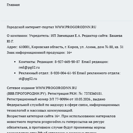
Главная
Городской интернет-портал WWW.PROGORODNN.RU
О компании: Учредитель: ИП Звеняцкая Е.А. Редактор сайта: Бакаева
Ю.Г.
Адрес: 610001, Кировская область, г. Киров, ул. Азина, дом № 80, кв. 31
Знак информационной продукции: 16+
Контакты: Редакция: 8-927-669-90-87 Email редакции:
red@pg52.ru
Рекламный отдел: 8-920-004-61-95 Email рекламного отдела:
st@pg52.ru
Сетевое издание WWW.PROGORODNN.RU
(ВВВ.ПРОГОРОДНН.РУ). Регистрация РКН: №: 7378360181.
Регистрационный номер ЭЛ 77-90994 от 10.03.2026., выдано
Федеральной службой по надзору в сфере связи, информационных
технологий и массовых коммуникаций.
Возрастная категория сайта 16+. При использовании материалов
новостного портала progorodnn.ru гиперссылка на ресурс
обязательна
,
в противном случае будут применены нормы
законодательства РФ об авторских и смежных правах.