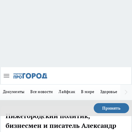
Документы
Все новости
Лайфхак
В мире
Здоровье
Зака
Принять
Нижегородский политик,
бизнесмен и писатель Александр