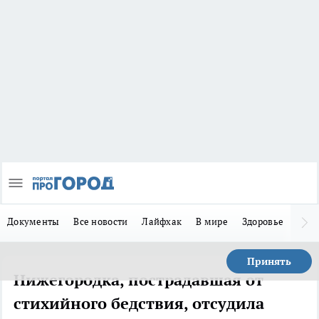
Документы
Все новости
Лайфхак
В мире
Здоровье
Зака
Принять
Нижегородка, пострадавшая от
стихийного бедствия, отсудила