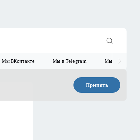
Мы ВКонтакте
Мы в Telegram
Мы в MAX
Принять