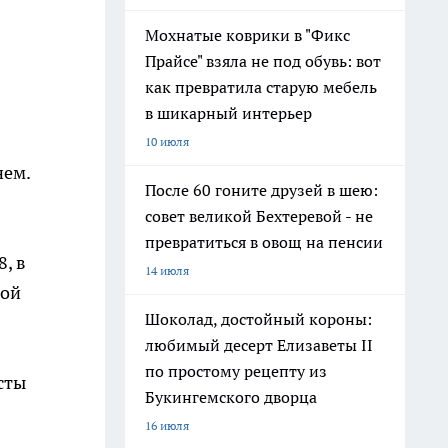
Мохнатые коврики в "Фикс
Прайсе" взяла не под обувь: вот
как превратила старую мебель
в шикарный интерьер
10 июля
нем.
После 60 гоните друзей в шею:
совет великой Бехтеревой - не
превратиться в овощ на пенсии
, в
14 июля
кой
Шоколад, достойный короны:
любимый десерт Елизаветы II
по простому рецепту из
сты
Букингемского дворца
16 июля