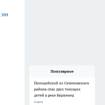
д НН
Популярное
Полицейский из Семеновского
района спас двух тонущих
детей в реке Керженец
9 июля