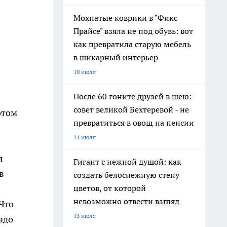
Мохнатые коврики в "Фикс
Прайсе" взяла не под обувь: вот
как превратила старую мебель
в шикарный интерьер
10 июля
После 60 гоните друзей в шею:
совет великой Бехтеревой - не
отом
превратиться в овощ на пенсии
14 июля
я
Гигант с нежной душой: как
в
создать белоснежную стену
цветов, от которой
невозможно отвести взгляд
"Что
13 июля
адо