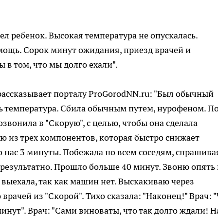
л ребенок. Высокая температура не опускалась.
ощь. Сорок минут ожидания, приезд врачей и
 в том, что мы долго ехали".
ассказывает порталу ProGorodNN.ru: "Был обычный
ась температура. Сбила обычным путем, нурофеном. П
озвонила в "Скорую", с целью, чтобы она сделала
ую из трех компонентов, которая быстро снижает
до нас 3 минуты. Побежала по всем соседям, спрашива
зрезультатно. Прошло больше 40 минут. Звоню опять 
е выехала, так как машин нет. Выскакиваю через
врачей из "Скорой". Тихо сказала: "Наконец!" Врач: 
минут". Врач: "Сами виноваты, что так долго ждали! Н