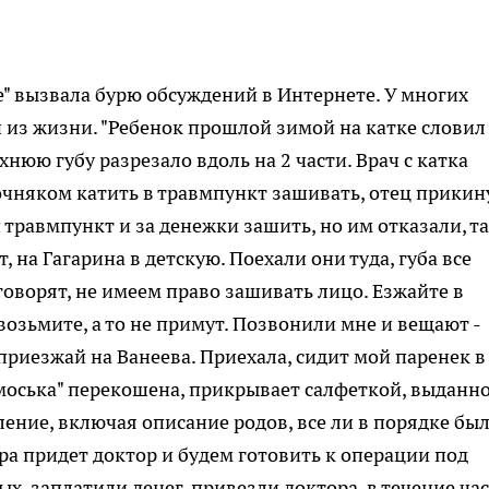
" вызвала бурю обсуждений в Интернете. У многих
из жизни. "Ребенок прошлой зимой на катке словил
нюю губу разрезало вдоль на 2 части. Врач с катка
очняком катить в травмпункт зашивать, отец прикин
 травмпункт и за денежки зашить, но им отказали, т
т, на Гагарина в детскую. Поехали они туда, губа все
 говорят, не имеем право зашивать лицо. Езжайте в
озьмите, а то не примут. Позвонили мне и вещают -
 приезжай на Ванеева. Приехала, сидит мой паренек в
 "моська" перекошена, прикрывает салфеткой, выданн
ение, включая описание родов, все ли в порядке был
тра придет доктор и будем готовить к операции под
, заплатили денег, привезли доктора, в течение час