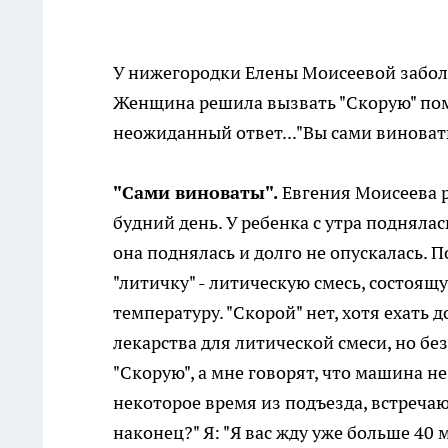
У нижегородки Елены Моисеевой заболе
Женщина решила вызвать "Скорую" пом
неожиданный ответ..."Вы сами виноваты
"Сами виноваты".
Евгения Моисеева р
будний день. У ребенка с утра поднял
она поднялась и долго не опускалась. П
"литичку" - литическую смесь, состоящ
температуру. "Скорой" нет, хотя ехать 
лекарства для литической смеси, но бе
"Скорую", а мне говорят, что машина н
некоторое время из подъезда, встречаю 
наконец?" Я: "Я вас жду уже больше 40 