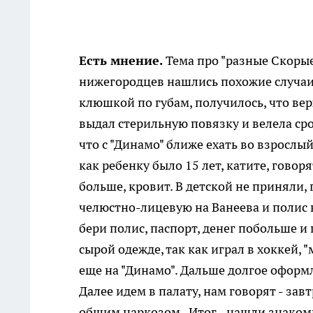
Есть мнение.
Тема про "разные Скорые
нижегородцев нашлись похожие случаи 
клюшкой по губам, получилось, что верх
выдал стерильную повязку и велела ср
что с "Динамо" ближе ехать во взрослый
как ребенку было 15 лет, катите, говоря
больше, кровит. В детской не приняли,
челюстно-лицевую на Ванеева и полис в
бери полис, паспорт, денег побольше и
сырой одежде, так как играл в хоккей,
еще на "Динамо". Дальше долгое оформл
Далее идем в палату, нам говорят - зав
общим наркозом. Итог - нашли знакомых