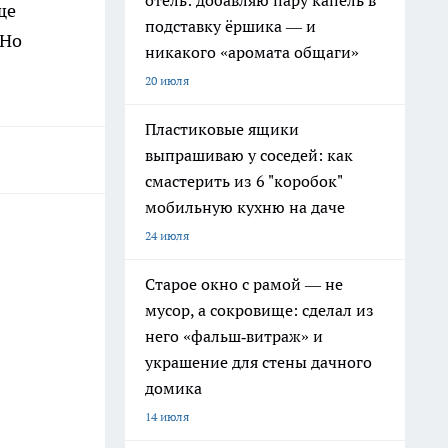
отель: добавляю пару капель в
ще
подставку ёршика — и
Но
никакого «аромата общаги»
20 июля
Пластиковые ящики
выпрашиваю у соседей: как
смастерить из 6 "коробок"
мобильную кухню на даче
24 июля
Старое окно с рамой — не
мусор, а сокровище: сделал из
него «фальш‑витраж» и
украшение для стены дачного
домика
14 июля