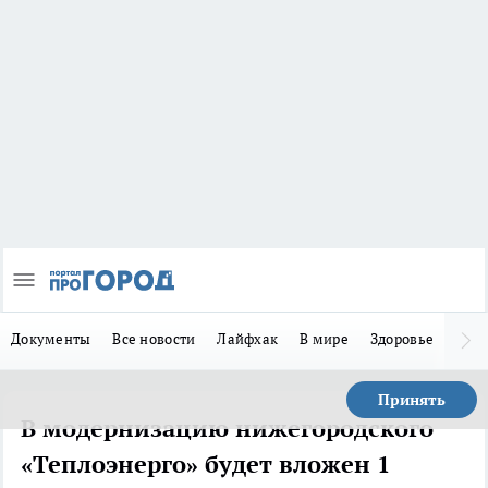
Документы
Все новости
Лайфхак
В мире
Здоровье
Зака
Принять
В модернизацию нижегородского
«Теплоэнерго» будет вложен 1