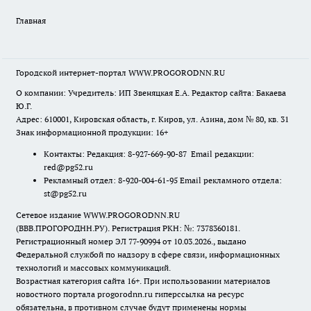
Главная
Городской интернет-портал WWW.PROGORODNN.RU
О компании: Учредитель: ИП Звеняцкая Е.А. Редактор сайта: Бакаева
Ю.Г.
Адрес: 610001, Кировская область, г. Киров, ул. Азина, дом № 80, кв. 31
Знак информационной продукции: 16+
Контакты: Редакция: 8-927-669-90-87 Email редакции:
red@pg52.ru
Рекламный отдел: 8-920-004-61-95 Email рекламного отдела:
st@pg52.ru
Сетевое издание WWW.PROGORODNN.RU
(ВВВ.ПРОГОРОДНН.РУ). Регистрация РКН: №: 7378360181.
Регистрационный номер ЭЛ 77-90994 от 10.03.2026., выдано
Федеральной службой по надзору в сфере связи, информационных
технологий и массовых коммуникаций.
Возрастная категория сайта 16+. При использовании материалов
новостного портала progorodnn.ru гиперссылка на ресурс
обязательна
,
в противном случае будут применены нормы