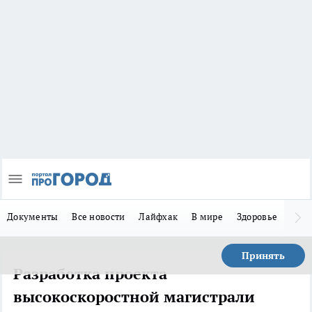
Документы
Все новости
Лайфхак
В мире
Здоровье
Зака
Принять
Разработка проекта
высокоскоростной магистрали