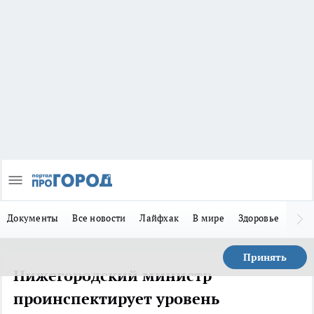
Документы
Все новости
Лайфхак
В мире
Здоровье
Зака
Принять
Нижегородский министр
проинспектирует уровень