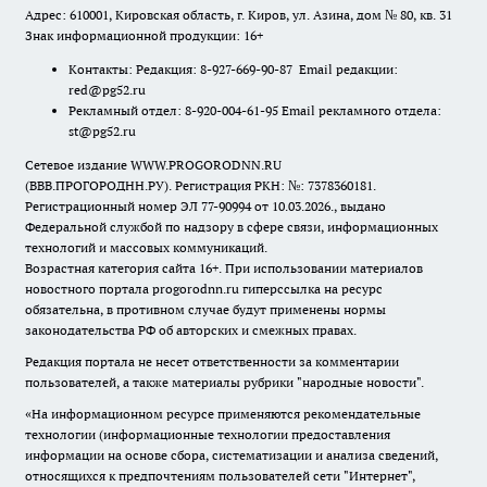
Адрес: 610001, Кировская область, г. Киров, ул. Азина, дом № 80, кв. 31
Знак информационной продукции: 16+
Контакты: Редакция: 8-927-669-90-87 Email редакции:
red@pg52.ru
Рекламный отдел: 8-920-004-61-95 Email рекламного отдела:
st@pg52.ru
Сетевое издание WWW.PROGORODNN.RU
(ВВВ.ПРОГОРОДНН.РУ). Регистрация РКН: №: 7378360181.
Регистрационный номер ЭЛ 77-90994 от 10.03.2026., выдано
Федеральной службой по надзору в сфере связи, информационных
технологий и массовых коммуникаций.
Возрастная категория сайта 16+. При использовании материалов
новостного портала progorodnn.ru гиперссылка на ресурс
обязательна
,
в противном случае будут применены нормы
законодательства РФ об авторских и смежных правах.
Редакция портала не несет ответственности за комментарии
пользователей, а также материалы рубрики "народные новости".
«На информационном ресурсе применяются рекомендательные
технологии (информационные технологии предоставления
информации на основе сбора, систематизации и анализа сведений,
относящихся к предпочтениям пользователей сети "Интернет",