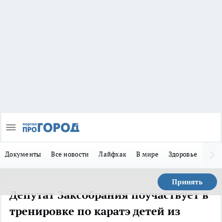
Документы
Все новости
Лайфхак
В мире
Здоровье
Зака
Принять
Депутат Заксобрания поучаствует в
тренировке по каратэ детей из