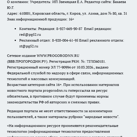
О компании: Учредитель: ИП Звеняцкая Е.А. Редактор сайта: Бакаева
Ю.Г.
Адрес: 610001, Кировская область, г. Киров, ул. Азина, дом № 80, кв. 31
Знак информационной продукции: 16+
Контакты: Редакция: 8-927-669-90-87 Email редакции:
red@pg52.ru
Рекламный отдел: 8-920-004-61-95 Email рекламного отдела:
st@pg52.ru
Сетевое издание WWW.PROGORODNN.RU
(ВВВ.ПРОГОРОДНН.РУ). Регистрация РКН: №: 7378360181.
Регистрационный номер ЭЛ 77-90994 от 10.03.2026., выдано
Федеральной службой по надзору в сфере связи, информационных
технологий и массовых коммуникаций.
Возрастная категория сайта 16+. При использовании материалов
новостного портала progorodnn.ru гиперссылка на ресурс
обязательна
,
в противном случае будут применены нормы
законодательства РФ об авторских и смежных правах.
Редакция портала не несет ответственности за комментарии
пользователей, а также материалы рубрики "народные новости".
«На информационном ресурсе применяются рекомендательные
технологии (информационные технологии предоставления