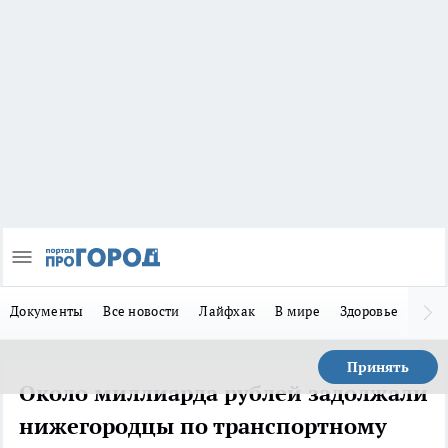
Документы
Все новости
Лайфхак
В мире
Здоровье
Зака
Принять
Около миллиарда рублей задолжали
нижегородцы по транспортному