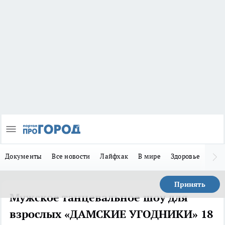
Документы
Все новости
Лайфхак
В мире
Здоровье
Зака
Принять
Мужское танцевальное шоу для
взрослых «ДАМСКИЕ УГОДНИКИ» 18