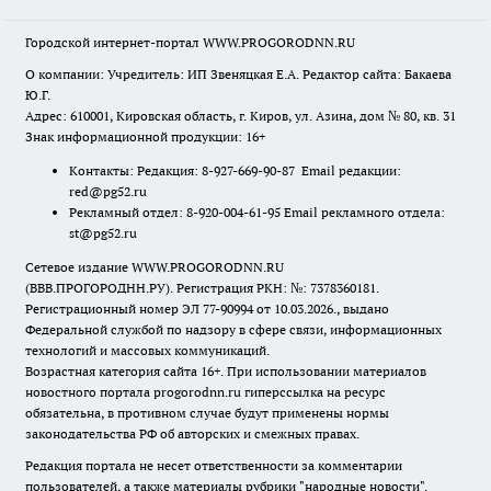
Городской интернет-портал WWW.PROGORODNN.RU
О компании: Учредитель: ИП Звеняцкая Е.А. Редактор сайта: Бакаева
Ю.Г.
Адрес: 610001, Кировская область, г. Киров, ул. Азина, дом № 80, кв. 31
Знак информационной продукции: 16+
Контакты: Редакция: 8-927-669-90-87 Email редакции:
red@pg52.ru
Рекламный отдел: 8-920-004-61-95 Email рекламного отдела:
st@pg52.ru
Сетевое издание WWW.PROGORODNN.RU
(ВВВ.ПРОГОРОДНН.РУ). Регистрация РКН: №: 7378360181.
Регистрационный номер ЭЛ 77-90994 от 10.03.2026., выдано
Федеральной службой по надзору в сфере связи, информационных
технологий и массовых коммуникаций.
Возрастная категория сайта 16+. При использовании материалов
новостного портала progorodnn.ru гиперссылка на ресурс
обязательна
,
в противном случае будут применены нормы
законодательства РФ об авторских и смежных правах.
Редакция портала не несет ответственности за комментарии
пользователей, а также материалы рубрики "народные новости".