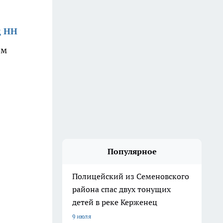
д НН
ом
Популярное
Полицейский из Семеновского
района спас двух тонущих
детей в реке Керженец
9 июля