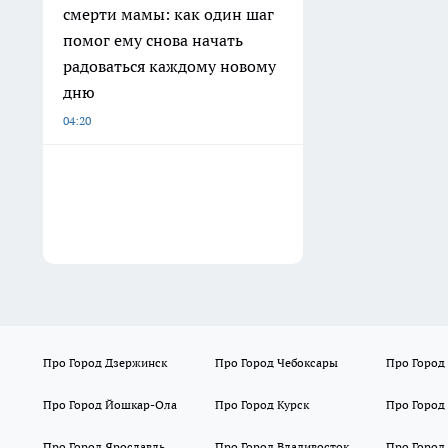
смерти мамы: как один шаг
помог ему снова начать
радоваться каждому новому
дню
04:20
Про Город Дзержинск
Про Город Чебоксары
Про Город
Про Город Йошкар-Ола
Про Город Курск
Про Город
Про Город Ярославль
Про Город Владивосток
Про Город