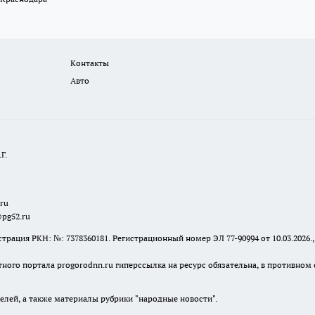
Контакты
Авто
Г.
.ru
@pg52.ru
я РКН: №: 7378360181. Регистрационный номер ЭЛ 77-90994 от 10.03.2026., 
тного портала progorodnn.ru гиперссылка на ресурс обязательна
,
в противном 
елей, а также материалы рубрики "народные новости".