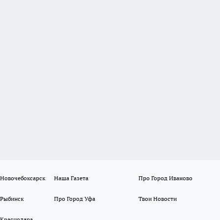
 Новочебоксарск
Наша Газета
Про Город Иваново
 Рыбинск
Про Город Уфа
Твои Новости
 Краснодара