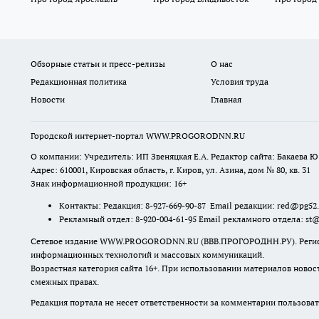
Обзорные статьи и пресс-релизы
О нас
Редакционная политика
Условия труда
Новости
Главная
Городской интернет-портал WWW.PROGORODNN.RU
О компании: Учредитель: ИП Звеняцкая Е.А. Редактор сайта: Бакаева Ю.
Адрес: 610001, Кировская область, г. Киров, ул. Азина, дом № 80, кв. 31
Знак информационной продукции: 16+
Контакты: Редакция: 8-927-669-90-87 Email редакции: red@pg52
Рекламный отдел: 8-920-004-61-95 Email рекламного отдела: st
Сетевое издание WWW.PROGORODNN.RU (ВВВ.ПРОГОРОДНН.РУ). Регистраци
информационных технологий и массовых коммуникаций.
Возрастная категория сайта 16+. При использовании материалов новос
смежных правах.
Редакция портала не несет ответственности за комментарии пользоват