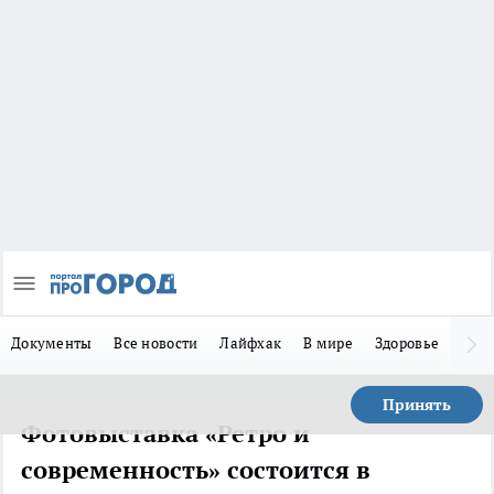
Документы
Все новости
Лайфхак
В мире
Здоровье
Зака
Принять
Фотовыставка «Ретро и
современность» состоится в