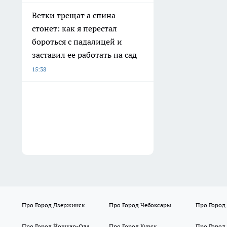
Ветки трещат а спина
стонет: как я перестал
бороться с падалицей и
заставил ее работать на сад
15:38
Про Город Дзержинск
Про Город Чебоксары
Про Город
Про Город Йошкар-Ола
Про Город Курск
Про Город