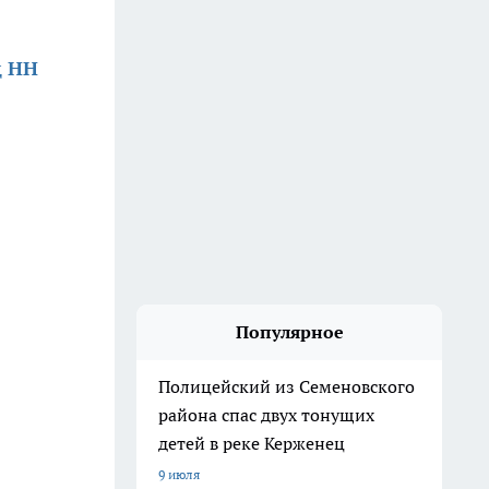
д НН
Популярное
Полицейский из Семеновского
района спас двух тонущих
детей в реке Керженец
9 июля