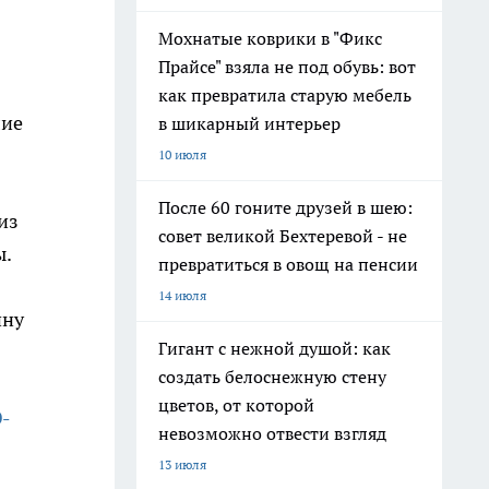
Мохнатые коврики в "Фикс
Прайсе" взяла не под обувь: вот
как превратила старую мебель
лие
в шикарный интерьер
10 июля
После 60 гоните друзей в шею:
 из
совет великой Бехтеревой - не
ы.
превратиться в овощ на пенсии
14 июля
ину
Гигант с нежной душой: как
создать белоснежную стену
цветов, от которой
-
невозможно отвести взгляд
13 июля