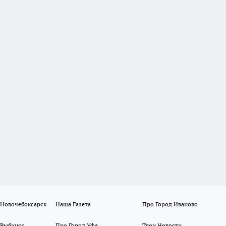
 Новочебоксарск
Наша Газета
Про Город Иваново
 Рыбинск
Про Город Уфа
Твои Новости