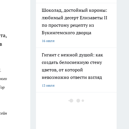
Шоколад, достойный короны:
любимый десерт Елизаветы II
по простому рецепту из
Букингемского дворца
та,
16 июля
в
Гигант с нежной душой: как
создать белоснежную стену
цветов, от которой
,
невозможно отвести взгляд
ного
13 июля
Тор
Эксперты назвали отличный
растворимый кофе: беру по 3
жейн
банки себе, на подарок и в
офис – проверенное качество