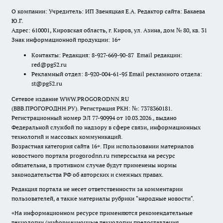
О компании: Учредитель: ИП Звеняцкая Е.А. Редактор сайта: Бакаева
Ю.Г.
Адрес: 610001, Кировская область, г. Киров, ул. Азина, дом № 80, кв. 31
Знак информационной продукции: 16+
Контакты: Редакция: 8-927-669-90-87 Email редакции:
red@pg52.ru
Рекламный отдел: 8-920-004-61-95 Email рекламного отдела:
st@pg52.ru
Сетевое издание WWW.PROGORODNN.RU
(ВВВ.ПРОГОРОДНН.РУ). Регистрация РКН: №: 7378360181.
Регистрационный номер ЭЛ 77-90994 от 10.03.2026., выдано
Федеральной службой по надзору в сфере связи, информационных
технологий и массовых коммуникаций.
Возрастная категория сайта 16+. При использовании материалов
новостного портала progorodnn.ru гиперссылка на ресурс
обязательна
,
в противном случае будут применены нормы
законодательства РФ об авторских и смежных правах.
Редакция портала не несет ответственности за комментарии
пользователей, а также материалы рубрики "народные новости".
«На информационном ресурсе применяются рекомендательные
технологии (информационные технологии предоставления