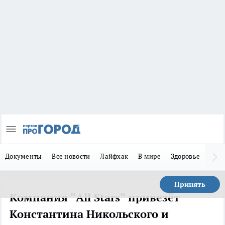
Документы
Все новости
Лайфхак
В мире
Здоровье
Зака
Принять
Компания "All Stars" привезёт
Константина Никольского и