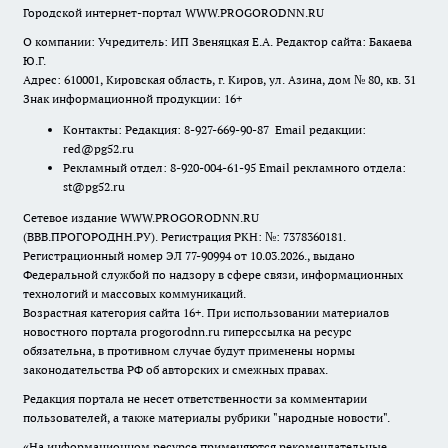
Городской интернет-портал WWW.PROGORODNN.RU
О компании: Учредитель: ИП Звеняцкая Е.А. Редактор сайта: Бакаева
Ю.Г.
Адрес: 610001, Кировская область, г. Киров, ул. Азина, дом № 80, кв. 31
Знак информационной продукции: 16+
Контакты: Редакция: 8-927-669-90-87 Email редакции:
red@pg52.ru
Рекламный отдел: 8-920-004-61-95 Email рекламного отдела:
st@pg52.ru
Сетевое издание WWW.PROGORODNN.RU
(ВВВ.ПРОГОРОДНН.РУ). Регистрация РКН: №: 7378360181.
Регистрационный номер ЭЛ 77-90994 от 10.03.2026., выдано
Федеральной службой по надзору в сфере связи, информационных
технологий и массовых коммуникаций.
Возрастная категория сайта 16+. При использовании материалов
новостного портала progorodnn.ru гиперссылка на ресурс
обязательна
,
в противном случае будут применены нормы
законодательства РФ об авторских и смежных правах.
Редакция портала не несет ответственности за комментарии
пользователей, а также материалы рубрики "народные новости".
«На информационном ресурсе применяются рекомендательные