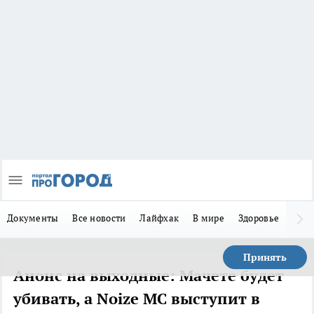
Документы
Все новости
Лайфхак
В мире
Здоровье
Зака
Принять
Анонс на выходные: Мачете будет
убивать, а Noize MC выступит в