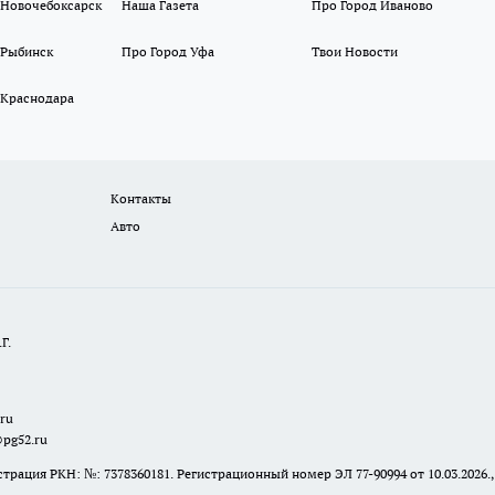
 Новочебоксарск
Наша Газета
Про Город Иваново
 Рыбинск
Про Город Уфа
Твои Новости
 Краснодара
Контакты
Авто
Г.
.ru
@pg52.ru
я РКН: №: 7378360181. Регистрационный номер ЭЛ 77-90994 от 10.03.2026., 