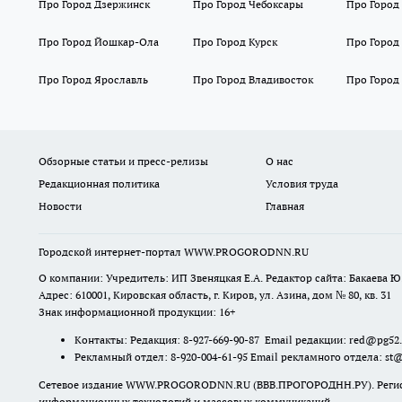
Про Город Дзержинск
Про Город Чебоксары
Про Город
Про Город Йошкар-Ола
Про Город Курск
Про Город
Про Город Ярославль
Про Город Владивосток
Про Город
Обзорные статьи и пресс-релизы
О нас
Редакционная политика
Условия труда
Новости
Главная
Городской интернет-портал WWW.PROGORODNN.RU
О компании: Учредитель: ИП Звеняцкая Е.А. Редактор сайта: Бакаева Ю.
Адрес: 610001, Кировская область, г. Киров, ул. Азина, дом № 80, кв. 31
Знак информационной продукции: 16+
Контакты: Редакция: 8-927-669-90-87 Email редакции: red@pg52
Рекламный отдел: 8-920-004-61-95 Email рекламного отдела: st
Сетевое издание WWW.PROGORODNN.RU (ВВВ.ПРОГОРОДНН.РУ). Регистраци
информационных технологий и массовых коммуникаций.