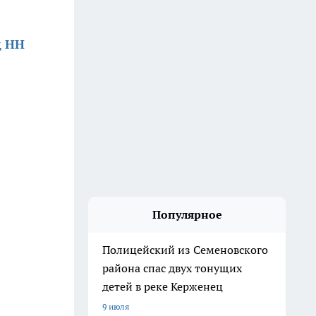
д НН
Популярное
Полицейский из Семеновского
района спас двух тонущих
детей в реке Керженец
9 июля