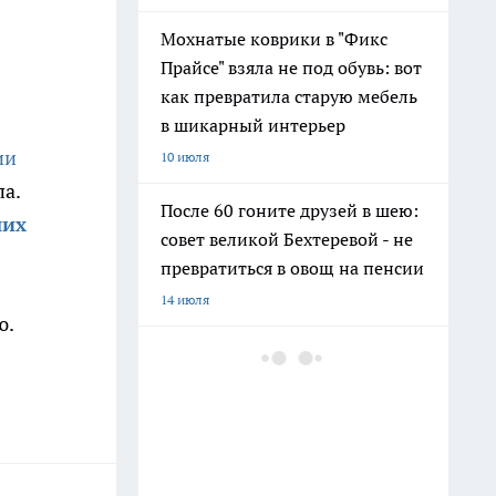
Мохнатые коврики в "Фикс
Прайсе" взяла не под обувь: вот
как превратила старую мебель
в шикарный интерьер
ии
10 июля
а.
После 60 гоните друзей в шею:
ших
совет великой Бехтеревой - не
превратиться в овощ на пенсии
14 июля
ю.
Гигант с нежной душой: как
создать белоснежную стену
цветов, от которой
невозможно отвести взгляд
13 июля