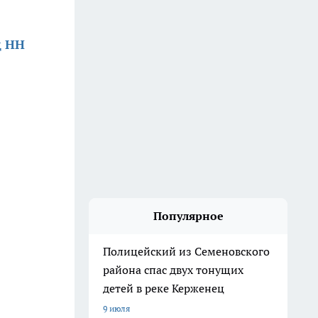
д НН
Популярное
Полицейский из Семеновского
района спас двух тонущих
детей в реке Керженец
9 июля