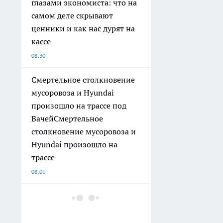
глазами экономиста: что на
самом деле скрывают
ценники и как нас дурят на
кассе
08:30
Смертельное столкновение
мусоровоза и Hyundai
произошло на трассе под
ВачейСмертельное
столкновение мусоровоза и
Hyundai произошло на
трассе
08:01
Нижегородские хирурги
ювелирно вправили органы
пациента после неудачного