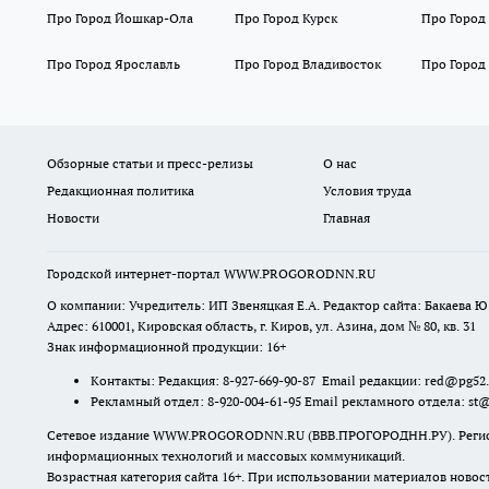
Про Город Йошкар-Ола
Про Город Курск
Про Город
Про Город Ярославль
Про Город Владивосток
Про Город
Обзорные статьи и пресс-релизы
О нас
Редакционная политика
Условия труда
Новости
Главная
Городской интернет-портал WWW.PROGORODNN.RU
О компании: Учредитель: ИП Звеняцкая Е.А. Редактор сайта: Бакаева Ю.
Адрес: 610001, Кировская область, г. Киров, ул. Азина, дом № 80, кв. 31
Знак информационной продукции: 16+
Контакты: Редакция: 8-927-669-90-87 Email редакции: red@pg52
Рекламный отдел: 8-920-004-61-95 Email рекламного отдела: st
Сетевое издание WWW.PROGORODNN.RU (ВВВ.ПРОГОРОДНН.РУ). Регистраци
информационных технологий и массовых коммуникаций.
Возрастная категория сайта 16+. При использовании материалов новос