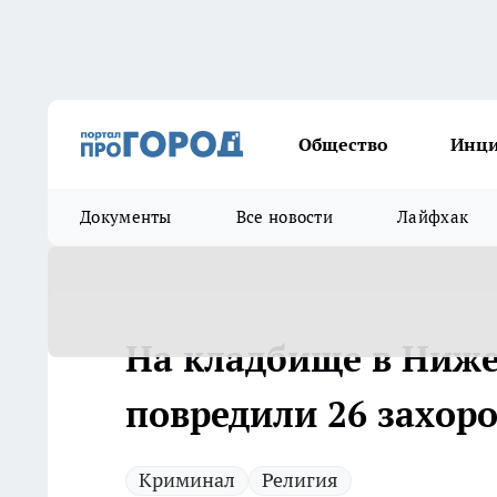
Общество
Инц
Документы
Все новости
Лайфхак
На кладбище в Ниже
повредили 26 захор
Криминал
Религия