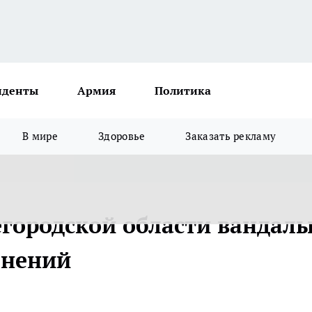
иденты
Армия
Политика
В мире
Здоровье
Заказать рекламу
городской области вандал
онений