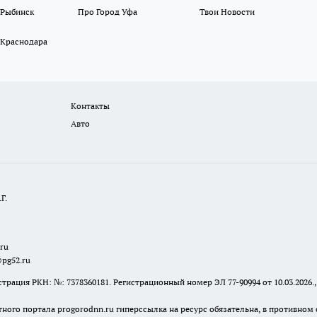
 Рыбинск
Про Город Уфа
Твои Новости
 Краснодара
Контакты
Авто
Г.
.ru
@pg52.ru
я РКН: №: 7378360181. Регистрационный номер ЭЛ 77-90994 от 10.03.2026., 
тного портала progorodnn.ru гиперссылка на ресурс обязательна
,
в противном 