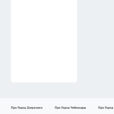
приземления на пол с
кровати
07:58
В Воротынском районе
подожгли
деревообрабатывающее
предприятие на Сергачском
шоссе
07:10
Про Город Дзержинск
Про Город Чебоксары
Про Город