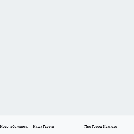
 Новочебоксарск
Наша Газета
Про Город Иваново