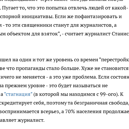
Пугает то, что это попытка отвлечь людей от какой-
 спорной инициативы. Если же пофантазировать и
- то эти священники станут для журналистов, а
м объектом для взяток", - считает журналист Стани
шел на один и тот же уровень со времен "перестройк
зве что пропаганды стало больше. Хуже не становится
ичего не меняется - а это уже проблема. Если состоя
на прежнем уровне - это будет называться не
 а
"стагнация"
(в которой мы находимся с 99-ого). К
кредитирует себя, поэтому та безграничная свобода
 воспринимается всерьез, а 70% населения продолжа
бавляет журналист.