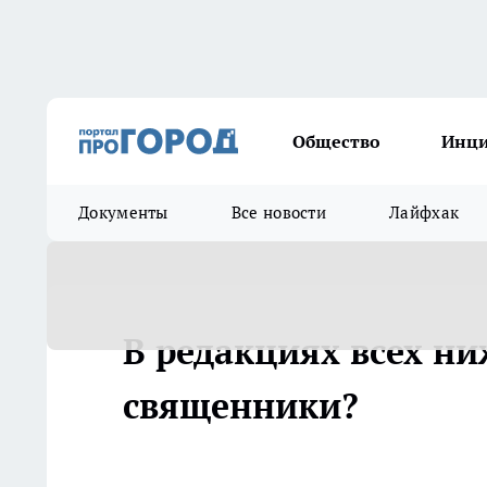
Общество
Инц
Документы
Все новости
Лайфхак
В редакциях всех н
священники?