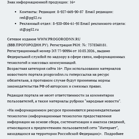
Знак информационной продукции: 16+
Контакты: Редакция: 8-927-669-90-87 Email редакции:
red@pg52.ru
Рекламный отдел: 8-920-004-61-95 Email рекламного отдела:
st@pg52.ru
Сетевое издание WWW.PROGORODNN.RU
(ВВВ.ПРОГОРОДНН.РУ). Регистрация РКН: №: 7378360181.
Регистрационный номер ЭЛ 77-90994 от 10.03.2026., выдано
Федеральной службой по надзору в сфере связи, информационных
технологий и массовых коммуникаций.
Возрастная категория сайта 16+. При использовании материалов
новостного портала progorodnn.ru гиперссылка на ресурс
обязательна
,
в противном случае будут применены нормы
законодательства РФ об авторских и смежных правах.
Редакция портала не несет ответственности за комментарии
пользователей, а также материалы рубрики "народные новости".
«На информационном ресурсе применяются рекомендательные
технологии (информационные технологии предоставления
информации на основе сбора, систематизации и анализа сведений,
относящихся к предпочтениям пользователей сети "Интернет",
находящихся на территории Российской Федерации)».
Подробнее