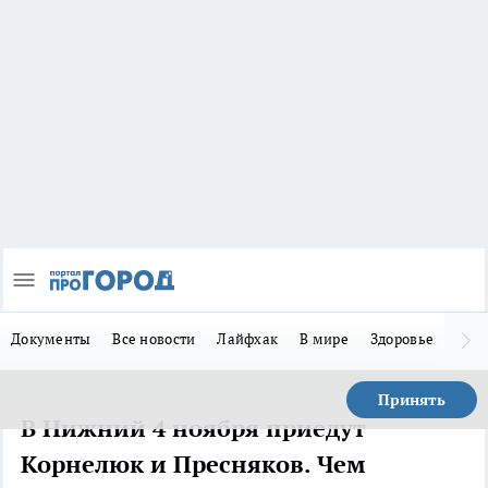
Документы
Все новости
Лайфхак
В мире
Здоровье
Зака
Принять
В Нижний 4 ноября приедут
Корнелюк и Пресняков. Чем