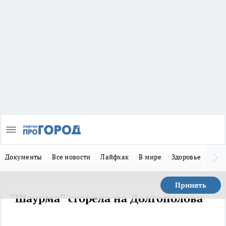
Документы
Все новости
Лайфхак
В мире
Здоровье
Зака
Принять
"Шаурма" сгорела на Долгополова