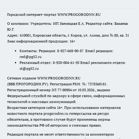
Городской интернет-портал WWW.PROGORODNN.RU
О компании: Учредитель: ИП Звеняцкая Е.А. Редактор сайта: Бакаева
Ю.Г.
Адрес: 610001, Кировская область, г. Киров, ул. Азина, дом № 80, кв. 31
Знак информационной продукции: 16+
Контакты: Редакция: 8-927-669-90-87 Email редакции:
red@pg52.ru
Рекламный отдел: 8-920-004-61-95 Email рекламного отдела:
st@pg52.ru
Сетевое издание WWW.PROGORODNN.RU
(ВВВ.ПРОГОРОДНН.РУ). Регистрация РКН: №: 7378360181.
Регистрационный номер ЭЛ 77-90994 от 10.03.2026., выдано
Федеральной службой по надзору в сфере связи, информационных
технологий и массовых коммуникаций.
Возрастная категория сайта 16+. При использовании материалов
новостного портала progorodnn.ru гиперссылка на ресурс
обязательна
,
в противном случае будут применены нормы
законодательства РФ об авторских и смежных правах.
Редакция портала не несет ответственности за комментарии