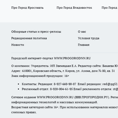
Про Город Ярославль
Про Город Владивосток
Про Город
Обзорные статьи и пресс-релизы
О нас
Редакционная политика
Условия труда
Новости
Главная
Городской интернет-портал WWW.PROGORODNN.RU
О компании: Учредитель: ИП Звеняцкая Е.А. Редактор сайта: Бакаева Ю.
Адрес: 610001, Кировская область, г. Киров, ул. Азина, дом № 80, кв. 31
Знак информационной продукции: 16+
Контакты: Редакция: 8-927-669-90-87 Email редакции: red@pg52
Рекламный отдел: 8-920-004-61-95 Email рекламного отдела: st
Сетевое издание WWW.PROGORODNN.RU (ВВВ.ПРОГОРОДНН.РУ). Регистраци
информационных технологий и массовых коммуникаций.
Возрастная категория сайта 16+. При использовании материалов новос
смежных правах.