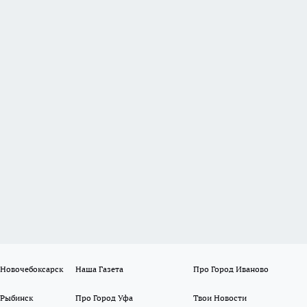
 Новочебоксарск
Наша Газета
Про Город Иваново
 Рыбинск
Про Город Уфа
Твои Новости