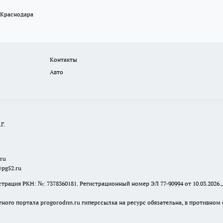
 Краснодара
Контакты
Авто
Г.
.ru
@pg52.ru
я РКН: №: 7378360181. Регистрационный номер ЭЛ 77-90994 от 10.03.2026., 
тного портала progorodnn.ru гиперссылка на ресурс обязательна
,
в противном 