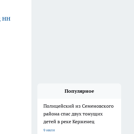
д НН
Популярное
Полицейский из Семеновского
района спас двух тонущих
детей в реке Керженец
9 июля