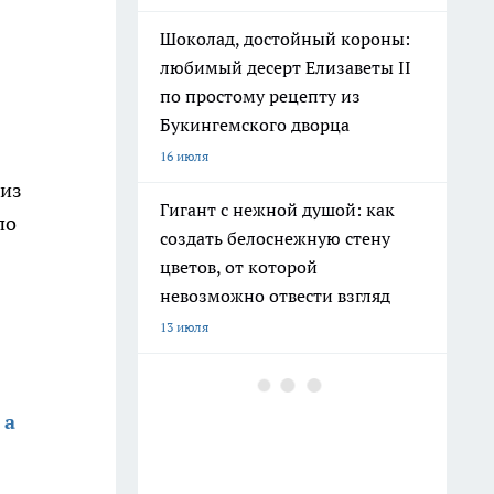
Шоколад, достойный короны:
любимый десерт Елизаветы II
по простому рецепту из
Букингемского дворца
16 июля
 из
Гигант с нежной душой: как
по
создать белоснежную стену
цветов, от которой
невозможно отвести взгляд
13 июля
Эксперты назвали отличный
растворимый кофе: беру по 3
 а
банки себе, на подарок и в
офис – проверенное качество