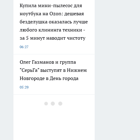
Купила мини-пылесос для
ноутбука на Ozon: дешевая
безделушка оказалась лучше
любого клининга техники -
за 5 минут наводит чистоту
06:27
Олег Газманов и группа
"СерьГа" выступят в Нижнем
Новгороде в День города
05:29
4 истины, которые
женщины понимают
слишком поздно: запомните
эти мудрые слова Алисы
Фрейндлих на всю жизнь