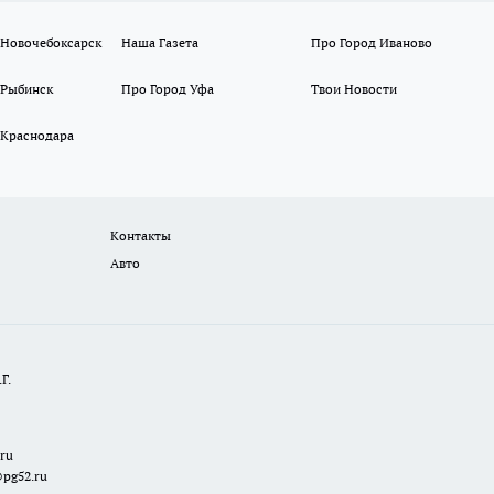
 Новочебоксарск
Наша Газета
Про Город Иваново
 Рыбинск
Про Город Уфа
Твои Новости
 Краснодара
Контакты
Авто
Г.
.ru
@pg52.ru