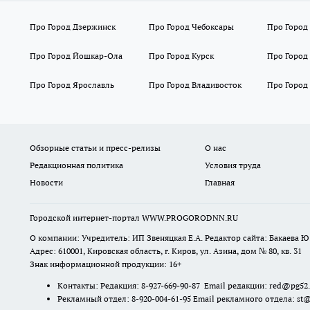
Про Город Дзержинск
Про Город Чебоксары
Про Город
Про Город Йошкар-Ола
Про Город Курск
Про Город
Про Город Ярославль
Про Город Владивосток
Про Город
Обзорные статьи и пресс-релизы
О нас
Редакционная политика
Условия труда
Новости
Главная
Городской интернет-портал WWW.PROGORODNN.RU
О компании: Учредитель: ИП Звеняцкая Е.А. Редактор сайта: Бакаева Ю.
Адрес: 610001, Кировская область, г. Киров, ул. Азина, дом № 80, кв. 31
Знак информационной продукции: 16+
Контакты: Редакция: 8-927-669-90-87 Email редакции: red@pg52
Рекламный отдел: 8-920-004-61-95 Email рекламного отдела: st