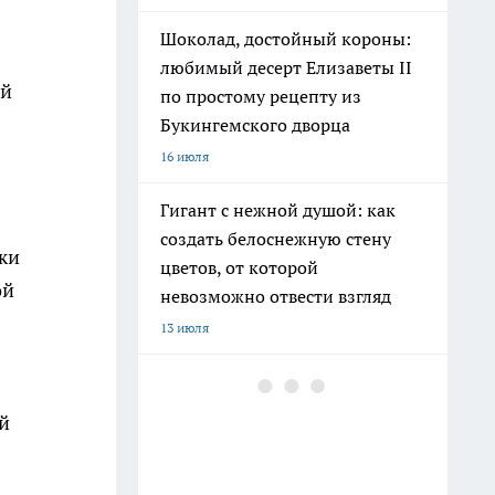
Шоколад, достойный короны:
любимый десерт Елизаветы II
ый
по простому рецепту из
Букингемского дворца
16 июля
Гигант с нежной душой: как
создать белоснежную стену
жи
цветов, от которой
ой
невозможно отвести взгляд
13 июля
Эксперты назвали отличный
растворимый кофе: беру по 3
й
банки себе, на подарок и в
офис – проверенное качество