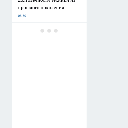
прошлого поколения
08:30
Последствия атаки БПЛА в
регионе и трагедии на
дорогах: главные новости
Нижнего Новгорода
07:31
Банки у нижегородцев
смогут блокировать
переводы и платежи из-за
нового закона
07:30