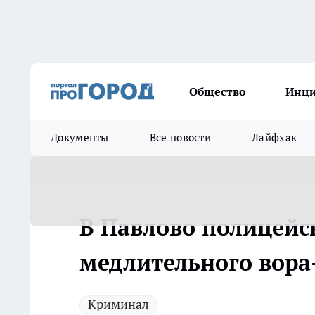
Общество
Инц
Документы
Все новости
Лайфхак
В Павлово полицейс
медлительного вор
Криминал