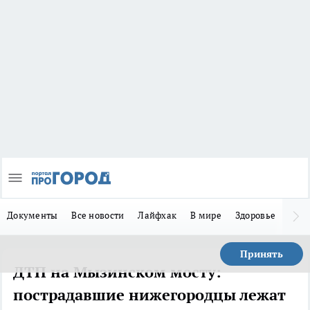
Документы
Все новости
Лайфхак
В мире
Здоровье
Зака
Принять
ДТП на Мызинском мосту:
пострадавшие нижегородцы лежат