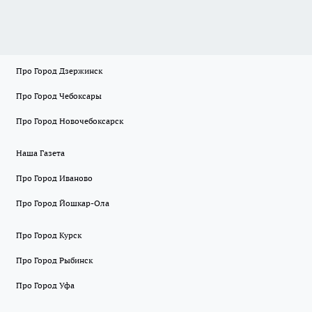
Про Город Дзержинск
Про Город Чебоксары
Про Город Новочебоксарск
Наша Газета
Про Город Иваново
Про Город Йошкар-Ола
Про Город Курск
Про Город Рыбинск
Про Город Уфа