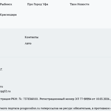
 Рыбинск
Про Город Уфа
Твои Новости
 Краснодара
Контакты
Авто
Г.
.ru
@pg52.ru
я РКН: №: 7378360181. Регистрационный номер ЭЛ 77-90994 от 10.03.2026., 
тного портала progorodnn.ru гиперссылка на ресурс обязательна
,
в противном 