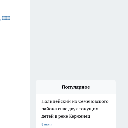
д НН
Популярное
Полицейский из Семеновского
района спас двух тонущих
детей в реке Керженец
9 июля