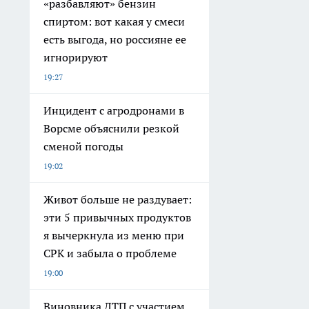
«разбавляют» бензин
спиртом: вот какая у смеси
есть выгода, но россияне ее
игнорируют
19:27
Инцидент с агродронами в
Ворсме объяснили резкой
сменой погоды
19:02
Живот больше не раздувает:
эти 5 привычных продуктов
я вычеркнула из меню при
СРК и забыла о проблеме
19:00
Виновника ДТП с участием