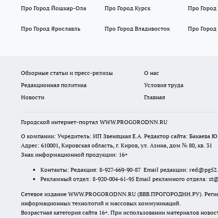
Про Город Йошкар-Ола
Про Город Курск
Про Город
Про Город Ярославль
Про Город Владивосток
Про Город
Обзорные статьи и пресс-релизы
О нас
Редакционная политика
Условия труда
Новости
Главная
Городской интернет-портал WWW.PROGORODNN.RU
О компании: Учредитель: ИП Звеняцкая Е.А. Редактор сайта: Бакаева Ю.
Адрес: 610001, Кировская область, г. Киров, ул. Азина, дом № 80, кв. 31
Знак информационной продукции: 16+
Контакты: Редакция: 8-927-669-90-87 Email редакции: red@pg52
Рекламный отдел: 8-920-004-61-95 Email рекламного отдела: st
Сетевое издание WWW.PROGORODNN.RU (ВВВ.ПРОГОРОДНН.РУ). Регистраци
информационных технологий и массовых коммуникаций.
Возрастная категория сайта 16+. При использовании материалов новос