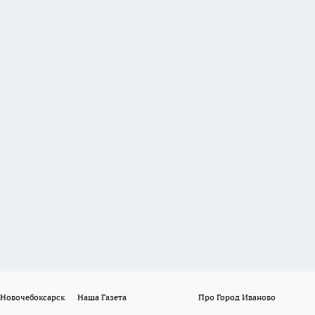
 Новочебоксарск
Наша Газета
Про Город Иваново