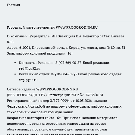
Главная
Городской интернет-портал WWW.PROGORODNN.RU
О компании: Учредитель: ИП Звеняцкая Е.А. Редактор сайта: Бакаева
Ю.Г.
Адрес: 610001, Кировская область, г. Киров, ул. Азина, дом № 80, кв. 31
Знак информационной продукции: 16+
Контакты: Редакция: 8-927-669-90-87 Email редакции:
red@pg52.ru
Рекламный отдел: 8-920-004-61-95 Email рекламного отдела:
st@pg52.ru
Сетевое издание WWW.PROGORODNN.RU
(ВВВ.ПРОГОРОДНН.РУ). Регистрация РКН: №: 7378360181.
Регистрационный номер ЭЛ 77-90994 от 10.03.2026., выдано
Федеральной службой по надзору в сфере связи, информационных
технологий и массовых коммуникаций.
Возрастная категория сайта 16+. При использовании материалов
новостного портала progorodnn.ru гиперссылка на ресурс
обязательна
,
в противном случае будут применены нормы
законодательства РФ об авторских и смежных правах.