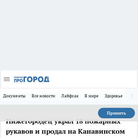
Документы
Все новости
Лайфхак
В мире
Здоровье
Зака
Принять
Нижегородец украл 18 пожарных
рукавов и продал на Канавинском