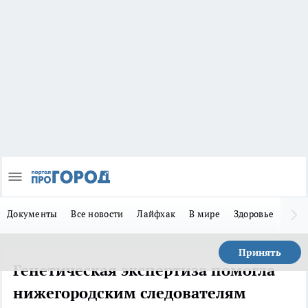
Документы
Все новости
Лайфхак
В мире
Здоровье
Зака
Принять
Генетическая экспертиза помогла
нижегородским следователям