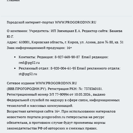
Городской интернет-портал WWW.PROGORODNN.RU
О компании: Учредитель: ИП Звеняцкая Е.А. Редактор сайта: Бакаева
Ю.Г.
Адрес: 610001, Кировская область, г. Киров, ул. Азина, дом № 80, кв. 31
Знак информационной продукции: 16+
Контакты: Редакция: 8-927-669-90-87 Email редакции:
red@pg52.ru
Рекламный отдел: 8-920-004-61-95 Email рекламного отдела:
st@pg52.ru
Сетевое издание WWW.PROGORODNN.RU
(ВВВ.ПРОГОРОДНН.РУ). Регистрация РКН: №: 7378360181.
Регистрационный номер ЭЛ 77-90994 от 10.03.2026., выдано
Федеральной службой по надзору в сфере связи, информационных
технологий и массовых коммуникаций.
Возрастная категория сайта 16+. При использовании материалов
новостного портала progorodnn.ru гиперссылка на ресурс
обязательна
,
в противном случае будут применены нормы
законодательства РФ об авторских и смежных правах.