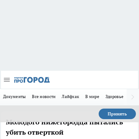
Документы
Все новости
Лайфхак
В мире
Здоровье
Зака
Принять
Молодого нижегородца пытались
убить отверткой