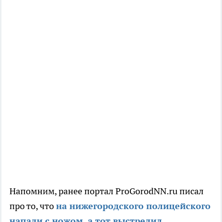
Напомним, ранее портал ProGorodNN.ru писал
про то, что
на нижегородского полицейского
напали с ножом, а тот выстрелил