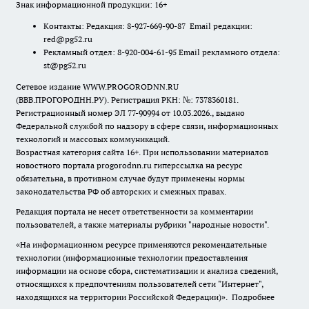
Знак информационной продукции: 16+
Контакты: Редакция: 8-927-669-90-87 Email редакции:
red@pg52.ru
Рекламный отдел: 8-920-004-61-95 Email рекламного отдела:
st@pg52.ru
Сетевое издание WWW.PROGORODNN.RU
(ВВВ.ПРОГОРОДНН.РУ). Регистрация РКН: №: 7378360181.
Регистрационный номер ЭЛ 77-90994 от 10.03.2026., выдано
Федеральной службой по надзору в сфере связи, информационных
технологий и массовых коммуникаций.
Возрастная категория сайта 16+. При использовании материалов
новостного портала progorodnn.ru гиперссылка на ресурс
обязательна
,
в противном случае будут применены нормы
законодательства РФ об авторских и смежных правах.
Редакция портала не несет ответственности за комментарии
пользователей, а также материалы рубрики "народные новости".
«На информационном ресурсе применяются рекомендательные
технологии (информационные технологии предоставления
информации на основе сбора, систематизации и анализа сведений,
относящихся к предпочтениям пользователей сети "Интернет",
находящихся на территории Российской Федерации)».
Подробнее