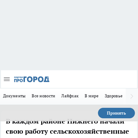
Документы
Все новости
Лайфхак
В мире
Здоровье
Зака
Принять
В каждом районе Нижнего начали
свою работу сельскохозяйственные